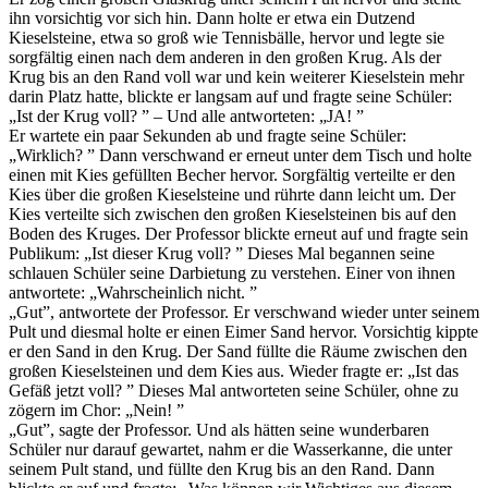
ihn vorsichtig vor sich hin. Dann holte er etwa ein Dutzend
Kieselsteine, etwa so groß wie Tennisbälle, hervor und legte sie
sorgfältig einen nach dem anderen in den großen Krug. Als der
Krug bis an den Rand voll war und kein weiterer Kieselstein mehr
darin Platz hatte, blickte er langsam auf und fragte seine Schüler:
„Ist der Krug voll? ” – Und alle antworteten: „JA! ”
Er wartete ein paar Sekunden ab und fragte seine Schüler:
„Wirklich? ” Dann verschwand er erneut unter dem Tisch und holte
einen mit Kies gefüllten Becher hervor. Sorgfältig verteilte er den
Kies über die großen Kieselsteine und rührte dann leicht um. Der
Kies verteilte sich zwischen den großen Kieselsteinen bis auf den
Boden des Kruges. Der Professor blickte erneut auf und fragte sein
Publikum: „Ist dieser Krug voll? ” Dieses Mal begannen seine
schlauen Schüler seine Darbietung zu verstehen. Einer von ihnen
antwortete: „Wahrscheinlich nicht. ”
„Gut”, antwortete der Professor. Er verschwand wieder unter seinem
Pult und diesmal holte er einen Eimer Sand hervor. Vorsichtig kippte
er den Sand in den Krug. Der Sand füllte die Räume zwischen den
großen Kieselsteinen und dem Kies aus. Wieder fragte er: „Ist das
Gefäß jetzt voll? ” Dieses Mal antworteten seine Schüler, ohne zu
zögern im Chor: „Nein! ”
„Gut”, sagte der Professor. Und als hätten seine wunderbaren
Schüler nur darauf gewartet, nahm er die Wasserkanne, die unter
seinem Pult stand, und füllte den Krug bis an den Rand. Dann