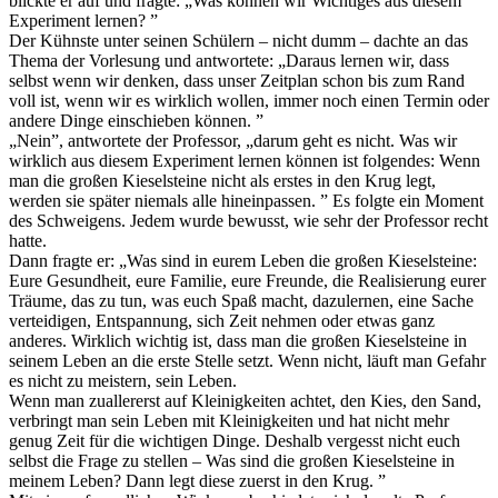
blickte er auf und fragte: „Was können wir Wichtiges aus diesem
Experiment lernen? ”
Der Kühnste unter seinen Schülern – nicht dumm – dachte an das
Thema der Vorlesung und antwortete: „Daraus lernen wir, dass
selbst wenn wir denken, dass unser Zeitplan schon bis zum Rand
voll ist, wenn wir es wirklich wollen, immer noch einen Termin oder
andere Dinge einschieben können. ”
„Nein”, antwortete der Professor, „darum geht es nicht. Was wir
wirklich aus diesem Experiment lernen können ist folgendes: Wenn
man die großen Kieselsteine nicht als erstes in den Krug legt,
werden sie später niemals alle hineinpassen. ” Es folgte ein Moment
des Schweigens. Jedem wurde bewusst, wie sehr der Professor recht
hatte.
Dann fragte er: „Was sind in eurem Leben die großen Kieselsteine:
Eure Gesundheit, eure Familie, eure Freunde, die Realisierung eurer
Träume, das zu tun, was euch Spaß macht, dazulernen, eine Sache
verteidigen, Entspannung, sich Zeit nehmen oder etwas ganz
anderes. Wirklich wichtig ist, dass man die großen Kieselsteine in
seinem Leben an die erste Stelle setzt. Wenn nicht, läuft man Gefahr
es nicht zu meistern, sein Leben.
Wenn man zuallererst auf Kleinigkeiten achtet, den Kies, den Sand,
verbringt man sein Leben mit Kleinigkeiten und hat nicht mehr
genug Zeit für die wichtigen Dinge. Deshalb vergesst nicht euch
selbst die Frage zu stellen – Was sind die großen Kieselsteine in
meinem Leben? Dann legt diese zuerst in den Krug. ”