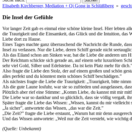
Elisabeth Kirchberger, Mediation + Qi Gong in Schlüßlberg
»
gesch
Die Insel der Gefühle
Vor langer Zeit gab es einmal eine schöne kleine Insel. Hier lebten
die Traurigkeit und die Einsamkeit, das Glück und die Intuition, das
Liebe dort zu Hause.
Eines Tages machte ganz überraschend die Nachricht die Runde, dass 
Insel zu verlassen. Nur die Liebe, deren Schiff gerade nicht seetaugli
Als das Eiland schon am Sinken war, bat die Liebe die anderen um Hi
Der Reichtum schickte sich gerade an, auf einem sehr luxuriösen Schi
sehr viel Gold, Silber und Edelsteine. Da ist kein Platz mehr für dich.
Also fragte die Liebe den Stolz, der auf einem großen und schön gesta
alles perfekt und du könntest mein schönes Schiff beschädigen.”
Als nächstes fragte die Liebe die Traurigkeit: „Traurigkeit, bitte nimm
Als die gute Laune losfuhr, war sie so zufrieden und ausgelassen, dass 
Plötzlich aber rief eine Stimme: „Komm Liebe, du kannst mit mir mit
Die Liebe war so dankbar und so glücklich, dass sie völlig vergaß, 
Später fragte die Liebe das Wissen: „Wissen, kannst du mir vielleicht
„Ja sicher”, antwortete das Wissen, „das war die Zeit.”
„Die Zeit?” fragte die Liebe erstaunt, „Warum hat mir denn ausgerech
Und das Wissen antwortete: „Weil nur die Zeit versteht, wie wichtig 
(Quelle: Unbekannt)