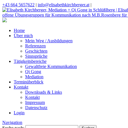
+43 664 5657622
|
info@elisabethkirchberger.at
|
Home
Über mich
Mein Weg / Ausbildungen
Referenzen
Geschichten
Sinnsprüche
Tätigkeitsbereiche
Gewaltfreie Kommunikation
Qi Gong
Mediation
Terminüberblick
Kontakt
Downloads & Links
Kontakt
Impressum
Datenschutz
Login
Navigation
Suche nach: