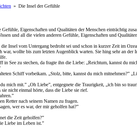
ichten
» Die Insel der Gefühle
 alle Gefühle, Eigenschaften und Qualitäten der Menschen einträchtig 
 Wissen und all die vielen anderen Gefühle, Eigenschaften und Qualitä
die Insel vom Untergang bedroht sei und schon in kurzer Zeit im Ozean
ch war, wollte bis zum letzten Augenblick warten. Sie hing sehr an der I
lfe.
ff in See zu stechen, da fragte ihn die Liebe: „Reichtum, kannst du m
”
lteten Schiff vorbeikam. „Stolz, bitte, kannst du mich mitnehmen?” „Lie
 du mich mit.” „Oh Liebe”, entgegnete die Traurigkeit, „ich bin so traur
sie nicht einmal hörte, dass die Liebe sie rief.
fahren.”
ihren Retter nach seinem Namen zu fragen.
 sagen, wer es war, der mir geholfen hat?”
net die Zeit geholfen?”
die Liebe im Leben ist.”